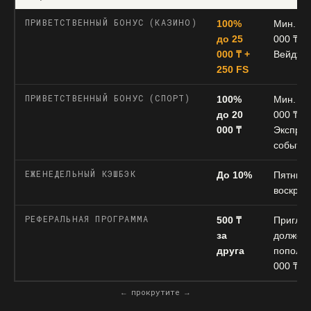
ПРИВЕТСТВЕННЫЙ БОНУС (КАЗИНО)
100%
Мин. де
до 25
000 ₸ ·
000 ₸ +
Вейджер
250 FS
ПРИВЕТСТВЕННЫЙ БОНУС (СПОРТ)
100%
Мин. де
до 20
000 ₸ ·
000 ₸
Экспрес
событи
ЕЖЕНЕДЕЛЬНЫЙ КЭШБЭК
До 10%
Пятниц
воскрес
РЕФЕРАЛЬНАЯ ПРОГРАММА
500 ₸
Пригла
за
должен
друга
пополни
000 ₸
← прокрутите →