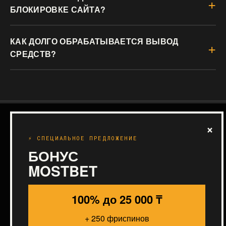
БЛОКИРОВКЕ САЙТА?
КАК ДОЛГО ОБРАБАТЫВАЕТСЯ ВЫВОД
СРЕДСТВ?
×
МОСТБЕТ KZ
⚡ СПЕЦИАЛЬНОЕ ПРЕДЛОЖЕНИЕ
БОНУС
Акции и промо
MOSTBET
Приветственный бонус
Регистрация
100% до 25 000 ₸
Ставки на спорт
+ 250 фриспинов
Мобильное приложение