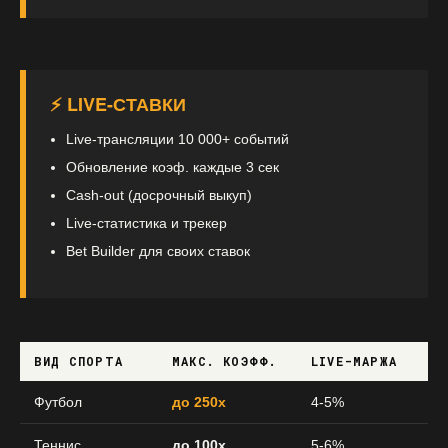
⚡ LIVE-СТАВКИ
Live-трансляции 10 000+ событий
Обновление коэф. каждые 3 сек
Cash-out (досрочный выкуп)
Live-статистика и трекер
Bet Builder для своих ставок
ВИД СПОРТА
МАКС. КОЭФФ.
LIVE-МАРЖА
CA
Футбол
до 250x
4-5%
✓ 
Теннис
до 100x
5-6%
✓ 