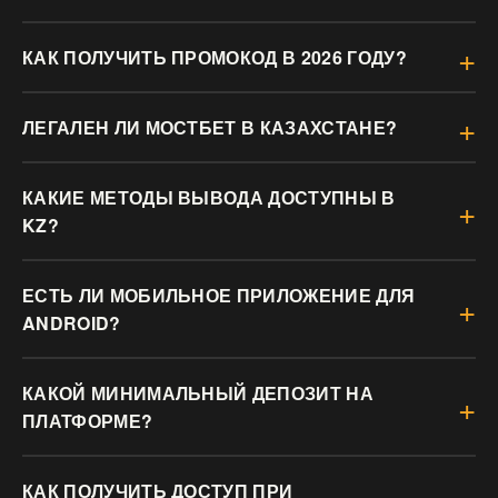
КАК ПОЛУЧИТЬ ПРОМОКОД В 2026 ГОДУ?
ЛЕГАЛЕН ЛИ МОСТБЕТ В КАЗАХСТАНЕ?
КАКИЕ МЕТОДЫ ВЫВОДА ДОСТУПНЫ В
KZ?
ЕСТЬ ЛИ МОБИЛЬНОЕ ПРИЛОЖЕНИЕ ДЛЯ
ANDROID?
КАКОЙ МИНИМАЛЬНЫЙ ДЕПОЗИТ НА
ПЛАТФОРМЕ?
КАК ПОЛУЧИТЬ ДОСТУП ПРИ