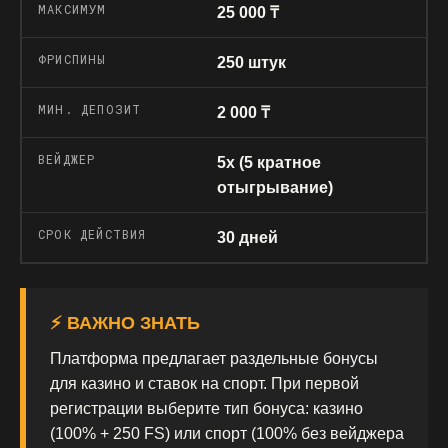
МАКСИМУМ
25 000 ₸
ФРИСПИНЫ
250 штук
МИН. ДЕПОЗИТ
2 000 ₸
ВЕЙДЖЕР
5x (5 кратное
отыгрывание)
СРОК ДЕЙСТВИЯ
30 дней
⚡ ВАЖНО ЗНАТЬ
Платформа предлагает раздельные бонусы
для казино и ставок на спорт. При первой
регистрации выберите тип бонуса: казино
(100% + 250 FS) или спорт (100% без вейджера