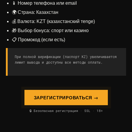
📱 Номер телефона или email
🌍 Страна: Казахстан
💰 Валюта: KZT (казахстанский тenge)
🎁 Выбор бонуса: спорт или казино
📋 Промокод (если есть)
При полной верификации (паспорт KZ) увеличивается
лимит вывода и доступны все методы оплаты.
ЗАРЕГИСТРИРОВАТЬСЯ →
🔒 Безопасная регистрация · SSL · 18+