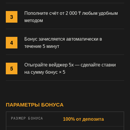
Пополните счёт от 2 000 ₸ любым удобным
методом
Бонус зачисляется автоматически в
течение 5 минут
Отыграйте вейджер 5x — сделайте ставки
на сумму бонус × 5
ПАРАМЕТРЫ БОНУСА
РАЗМЕР БОНУСА
100% от депозита