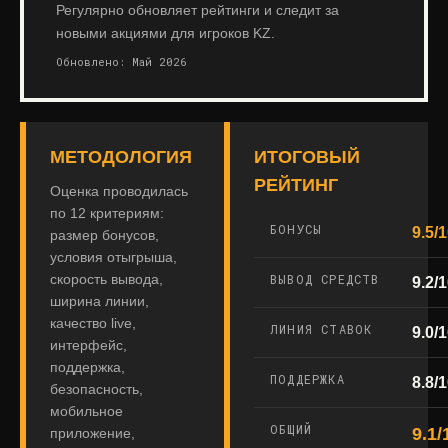
Регулярно обновляет рейтинги и следит за
новыми акциями для игроков KZ.
Обновлено: Май 2026
МЕТОДОЛОГИЯ
ИТОГОВЫЙ
РЕЙТИНГ
Оценка проводилась
по 12 критериям:
БОНУСЫ
9.5/
размер бонусов,
условия отыгрыша,
скорость вывода,
ВЫВОД СРЕДСТВ
9.2/
ширина линии,
качество live,
ЛИНИЯ СТАВОК
9.0/
интерфейс,
поддержка,
ПОДДЕРЖКА
8.8/
безопасность,
мобильное
ОБЩИЙ
9.1/
приложение,