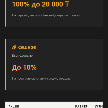
100% до 20 000 ₸
На первый депозит · Без вейджера по ставкам
💰 КЭШБЭК
Еженедельно
До 10%
На проигранные ставки каждую неделю
АКЦИЯ
РАЗМЕР
УСЛОВИ