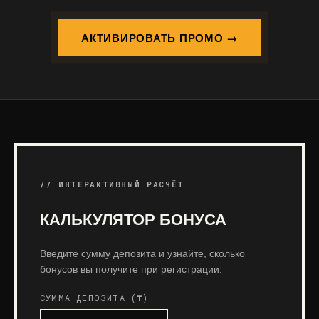
АКТИВИРОВАТЬ ПРОМО →
// ИНТЕРАКТИВНЫЙ РАСЧЁТ
КАЛЬКУЛЯТОР БОНУСА
Введите сумму депозита и узнайте, сколько
бонусов вы получите при регистрации.
СУММА ДЕПОЗИТА (₸)