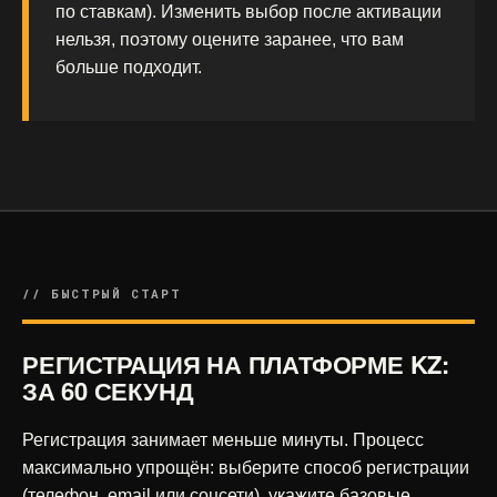
по ставкам). Изменить выбор после активации
нельзя, поэтому оцените заранее, что вам
больше подходит.
// БЫСТРЫЙ СТАРТ
РЕГИСТРАЦИЯ НА ПЛАТФОРМЕ KZ:
ЗА 60 СЕКУНД
Регистрация занимает меньше минуты. Процесс
максимально упрощён: выберите способ регистрации
(телефон, email или соцсети), укажите базовые